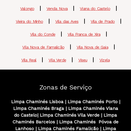
Valongo
Venda Nova
Viana do Castelo
Vieira do Minho
Vila das Aves
Vila de Prado
Vila do Conde
Vila Franca de Xira
Vila Nova de Famalicão
Vila Nova de Gaia
Vila Real
Vila Verde
Viseu
Vizela
Zonas de Serviço
Limpa Chaminés Lisboa
|
Limpa Chaminés
Porto
|
Limpa Chaminés
Braga
|
Limpa Chaminés
Viana
do Castelo
|
Limpa Chaminés
Vila Verde
|
Limpa
Chaminés
Barcelos
|
Limpa Chaminés
Póvoa de
Lanhoso
|
Limpa Chaminés
Famalicão
|
Limpa