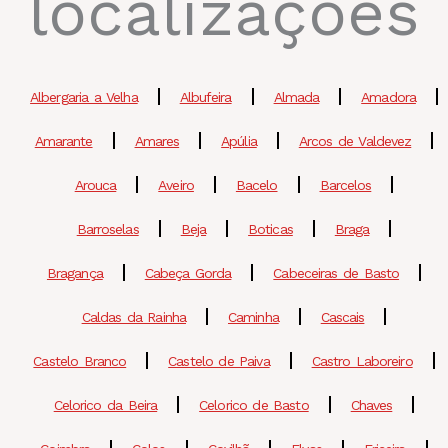
localizações
Albergaria a Velha
Albufeira
Almada
Amadora
Amarante
Amares
Apúlia
Arcos de Valdevez
Arouca
Aveiro
Bacelo
Barcelos
Barroselas
Beja
Boticas
Braga
Bragança
Cabeça Gorda
Cabeceiras de Basto
Caldas da Rainha
Caminha
Cascais
Castelo Branco
Castelo de Paiva
Castro Laboreiro
Celorico da Beira
Celorico de Basto
Chaves