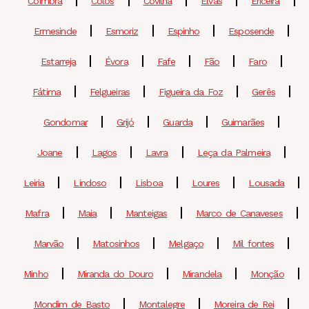
Coimbra
Colos
Covilhã
Elvas
Ericeira
Ermesinde
Esmoriz
Espinho
Esposende
Estarreja
Évora
Fafe
Fão
Faro
Fátima
Felgueiras
Figueira da Foz
Gerês
Gondomar
Grijó
Guarda
Guimarães
Joane
Lagos
Lavra
Leça da Palmeira
Leiria
Lindoso
Lisboa
Loures
Lousada
Mafra
Maia
Manteigas
Marco de Canaveses
Marvão
Matosinhos
Melgaço
Mil fontes
Minho
Miranda do Douro
Mirandela
Monção
Mondim de Basto
Montalegre
Moreira de Rei