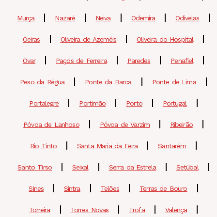
Murça
Nazaré
Neiva
Odemira
Odivelas
Oeiras
Oliveira de Azeméis
Oliveira do Hospital
Ovar
Paços de Ferreira
Paredes
Penafiel
Peso da Régua
Ponte da Barca
Ponte de Lima
Portalegre
Portimão
Porto
Portugal
Póvoa de Lanhoso
Póvoa de Varzim
Ribeirão
Rio Tinto
Santa Maria da Feira
Santarém
Santo Tirso
Seixal
Serra da Estrela
Setúbal
Sines
Sintra
Telões
Terras de Bouro
Torreira
Torres Novas
Trofa
Valença