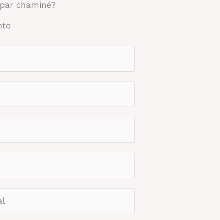
mpar chaminé?
IA TÉCNICA / MANUTENÇÃO
FAQ
BLOG
nto