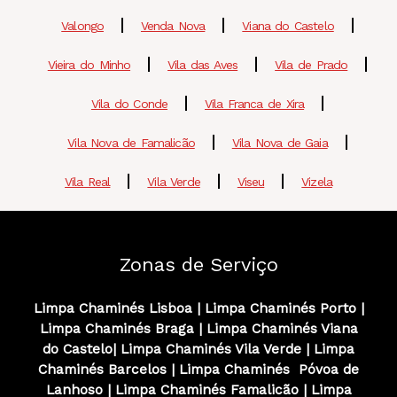
Valongo
Venda Nova
Viana do Castelo
Vieira do Minho
Vila das Aves
Vila de Prado
Vila do Conde
Vila Franca de Xira
Vila Nova de Famalicão
Vila Nova de Gaia
Vila Real
Vila Verde
Viseu
Vizela
Zonas de Serviço
Limpa Chaminés Lisboa
|
Limpa Chaminés
Porto
|
Limpa Chaminés
Braga
|
Limpa Chaminés
Viana
do Castelo
|
Limpa Chaminés
Vila Verde
|
Limpa
Chaminés
Barcelos
|
Limpa Chaminés
Póvoa de
Lanhoso
|
Limpa Chaminés
Famalicão
|
Limpa