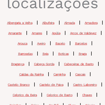
localizações
Albergaria a Velha
Albufeira
Almada
Amadora
Amarante
Amares
Apúlia
Arcos de Valdevez
Arouca
Aveiro
Bacelo
Barcelos
Barroselas
Beja
Boticas
Braga
Bragança
Cabeça Gorda
Cabeceiras de Basto
Caldas da Rainha
Caminha
Cascais
Castelo Branco
Castelo de Paiva
Castro Laboreiro
Celorico da Beira
Celorico de Basto
Chaves