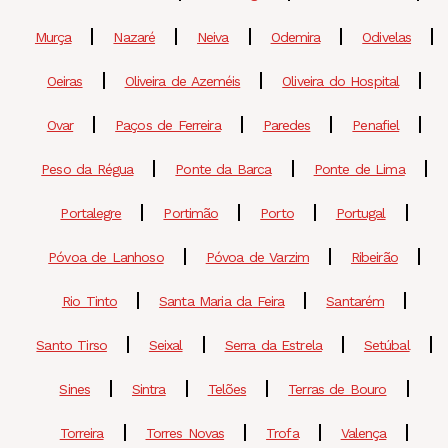
Murça
Nazaré
Neiva
Odemira
Odivelas
Oeiras
Oliveira de Azeméis
Oliveira do Hospital
Ovar
Paços de Ferreira
Paredes
Penafiel
Peso da Régua
Ponte da Barca
Ponte de Lima
Portalegre
Portimão
Porto
Portugal
Póvoa de Lanhoso
Póvoa de Varzim
Ribeirão
Rio Tinto
Santa Maria da Feira
Santarém
Santo Tirso
Seixal
Serra da Estrela
Setúbal
Sines
Sintra
Telões
Terras de Bouro
Torreira
Torres Novas
Trofa
Valença