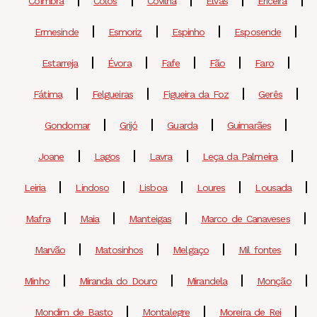
Coimbra
Colos
Covilhã
Elvas
Ericeira
Ermesinde
Esmoriz
Espinho
Esposende
Estarreja
Évora
Fafe
Fão
Faro
Fátima
Felgueiras
Figueira da Foz
Gerês
Gondomar
Grijó
Guarda
Guimarães
Joane
Lagos
Lavra
Leça da Palmeira
Leiria
Lindoso
Lisboa
Loures
Lousada
Mafra
Maia
Manteigas
Marco de Canaveses
Marvão
Matosinhos
Melgaço
Mil fontes
Minho
Miranda do Douro
Mirandela
Monção
Mondim de Basto
Montalegre
Moreira de Rei