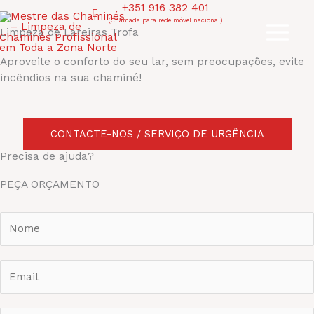
Skip
+351 916 382 401
to
(Chamada para rede móvel nacional)
Limpeza de Lareiras Trofa
content
Aproveite o conforto do seu lar, sem preocupações, evite
incêndios na sua chaminé!
CONTACTE-NOS / SERVIÇO DE URGÊNCIA
Precisa de ajuda?
PEÇA ORÇAMENTO