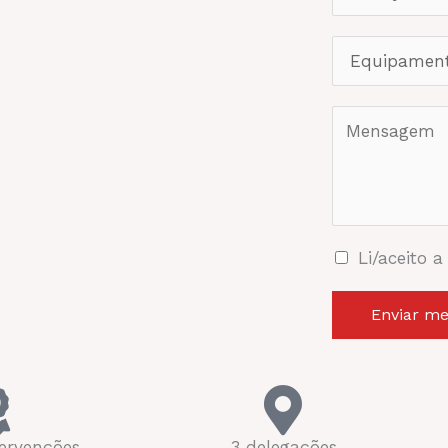
Li/aceito a
Enviar m
tervenções
3 delegações