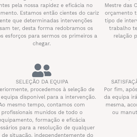
entes pela nossa rapidez e eficácia no
Mestre das 
imento. Estamos então cientes do cariz
orçamento t
ente que determinadas intervenções
tipo de inte
sam ter, desta forma redobramos os
trabalho t
s esforços para sermos os primeiros a
relação 
chegar.
SELEÇÃO DA EQUIPA
SATISFAÇ
eriormente, procedemos à seleção de
Por fim, ap
equipa disponível para a intervenção.
da equipa ir
Ao mesmo tempo, contamos com
mesma, acon
profissionais munidos de todo o
ou manute
equipamento, formação e eficácia
ssários para a resolução de qualquer
o de situação, independentemente do