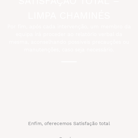
SATISFAÇÃO TOTAL –
LIMPA CHAMINÉS
Por fim, após cada intervenção, um membro da
equipa irá proceder ao relatório verbal da
mesma, aconselhando possíveis precauções ou
manutenções, caso seja necessário.
Enfim, oferecemos Satisfação total