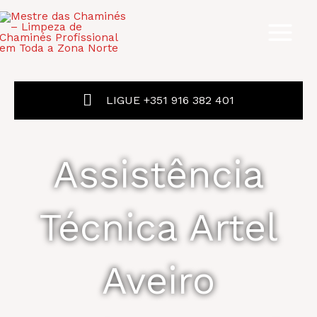
Skip
to
content
LIGUE +351 916 382 401
Assistência
Técnica Artel
Aveiro